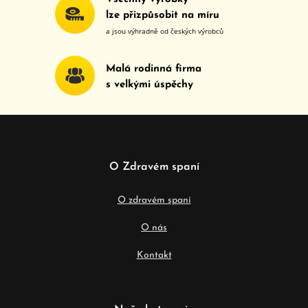
lze přizpůsobit na míru
a jsou výhradně od českých výrobců
Malá rodinná firma
s velkými úspěchy
O Zdravém spaní
O zdravém spaní
O nás
Kontakt