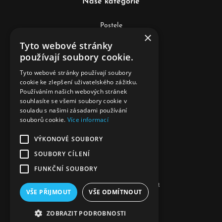
Naše kategorie
Postele
×
Tyto webové stránky
Matrace
používají soubory cookie.
Lamelové rošty
Tyto webové stránky používají soubory
cookie ke zlepšení uživatelského zážitku.
Lůžkoviny
Používáním našich webových stránek
souhlasíte se všemi soubory cookie v
Anatomické polštáře
souladu s našimi zásadami používání
souborů cookie.
Více informací
Doplňky k postelím
VÝKONOVÉ SOUBORY
Komody, skříňky, sestavy
SOUBORY CÍLENÍ
Podložky a chrániče matrace
FUNKČNÍ SOUBORY
Povlečení a deky z mikrovlákna
VŠE PŘIJMOUT
VŠE ODMÍTNOUT
ZOBRAZIT PODROBNOSTI