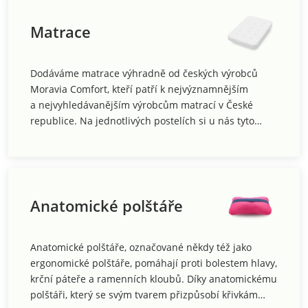
Matrace
Dodáváme matrace výhradně od českých výrobců
Moravia Comfort, kteří patří k nejvýznamnějším
a nejvyhledávanějším výrobcům matrací v České
republice. Na jednotlivých postelích si u nás tyto
české matrace sami vyzkoušíte a porovnáte kvalitu
matrací ze širokého sortimentu. K dispozici máme
matrace od nejlevnějších základních typů, přes
matrace pro nár
Anatomické polštáře
Anatomické polštáře, označované někdy též jako
ergonomické polštáře, pomáhají proti bolestem hlavy,
krční páteře a ramenních kloubů. Díky anatomickému
polštáři, který se svým tvarem přizpůsobí křivkám