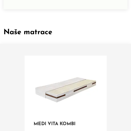
vašeho těla, se již po probuzení nebudete cítit jako
rozlámaní. Ergonomické zdravotní polštáře uvolní
svaly zad, ramen a krku a tím umožní tělu během
Naše matrace
MEDI VITA KOMBI