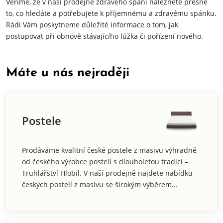
Věříme, že v naší prodejně zdravého spaní naleznete přesně
to, co hledáte a potřebujete k příjemnému a zdravému spánku.
Rádi Vám poskytneme důležité informace o tom, jak
postupovat při obnově stávajícího lůžka či pořízení nového.
Máte u nás nejraději
Postele
Prodáváme kvalitní české postele z masivu výhradně
od českého výrobce postelí s dlouholetou tradicí –
Truhlářství Hlobil. V naší prodejně najdete nabídku
českých postelí z masivu se širokým výběrem
materiálů: smrk, borovice, dub, buk a olše. Barvu
dřeva vám přizpůsobíme mořením, odstín si zvolíte
dle vzorníku. Povrch dřeva ošetřujeme kvalitním poly