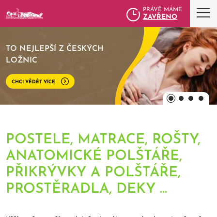
PRÁVĚ MÁME
ZAVŘENO
POSTELE NA MÍRU
CHCI POSTEL NA MÍRU
POSTELE, MATRACE, ROŠTY,
ANATOMICKÉ POLŠTÁŘE,
PŘIKRÝVKY A POLŠTÁŘE,
PROSTĚRADLA, DEKY ...