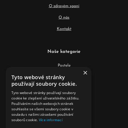
O zdravém spaní
O nás
Kontakt
Naše kategorie
Postele
×
Tyto webové stránky
Matrace
používají soubory cookie.
Lamelové rošty
Tyto webové stránky používají soubory
cookie ke zlepšení uživatelského zážitku.
Lůžkoviny
Používáním našich webových stránek
souhlasíte se všemi soubory cookie v
Anatomické polštáře
souladu s našimi zásadami používání
souborů cookie.
Více informací
Doplňky k postelím