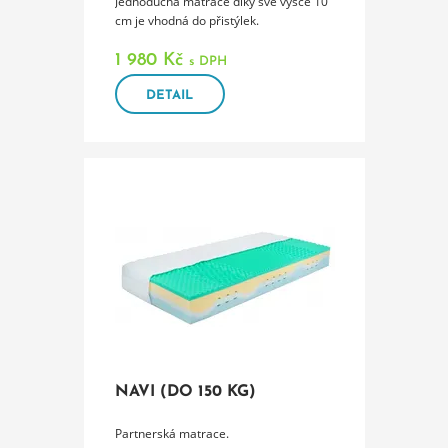
Jednoduchá matrace díky své výšce 10
cm je vhodná do přistýlek.
1 980 Kč
s DPH
DETAIL
NAVI (DO 150 KG)
Partnerská matrace.