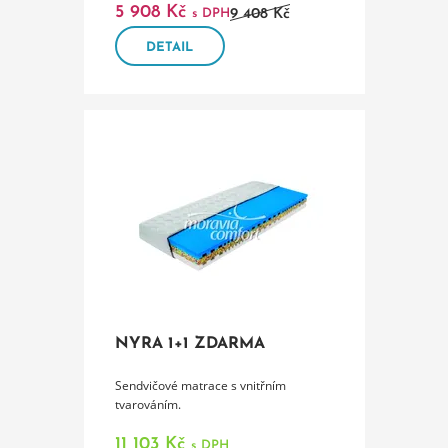
5 908 Kč
s DPH
9 408 Kč
DETAIL
NYRA 1+1 ZDARMA
Sendvičové matrace s vnitřním
tvarováním.
11 103 Kč
s DPH