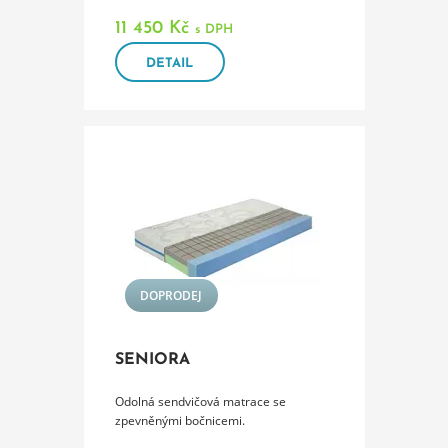
tvořeno systémem pružin...
11 450 Kč
s DPH
DETAIL
DOPRODEJ
SENIORA
Odolná sendvičová matrace se
zpevněnými bočnicemi.