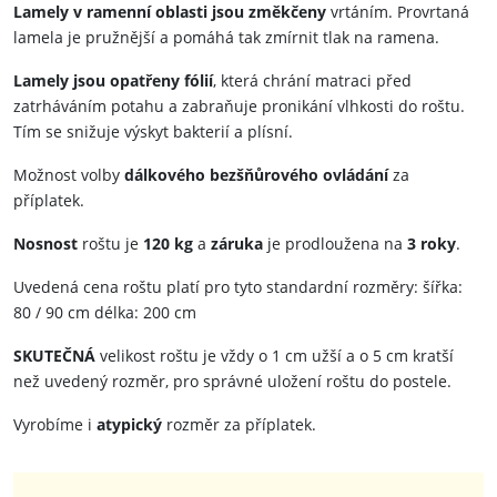
Lamely v ramenní oblasti jsou změkčeny
vrtáním. Provrtaná
lamela je pružnější a pomáhá tak zmírnit tlak na ramena.
Lamely jsou opatřeny fólií
, která chrání matraci před
zatrháváním potahu a zabraňuje pronikání vlhkosti do roštu.
Tím se snižuje výskyt bakterií a plísní.
Možnost volby
dálkového bezšňůrového ovládání
za
příplatek.
Nosnost
roštu je
120 kg
a
záruka
je prodloužena na
3 roky
.
Uvedená cena roštu platí pro tyto standardní rozměry: šířka:
80 / 90 cm délka: 200 cm
SKUTEČNÁ
velikost roštu je vždy o 1 cm užší a o 5 cm kratší
než uvedený rozměr, pro správné uložení roštu do postele.
Vyrobíme i
atypický
rozměr za příplatek.