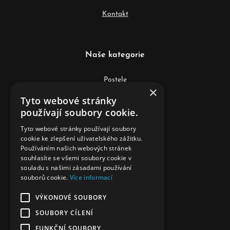
Kontakt
Naše kategorie
Postele
×
Tyto webové stránky
Matrace
používají soubory cookie.
Lamelové rošty
Tyto webové stránky používají soubory
cookie ke zlepšení uživatelského zážitku.
Lůžkoviny
Používáním našich webových stránek
souhlasíte se všemi soubory cookie v
Anatomické polštáře
souladu s našimi zásadami používání
souborů cookie.
Více informací
Doplňky k postelím
VÝKONOVÉ SOUBORY
Komody, skříňky, sestavy
SOUBORY CÍLENÍ
Podložky a chrániče matrace
FUNKČNÍ SOUBORY