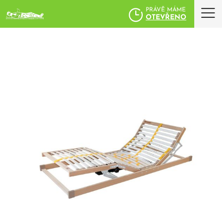
PRÁVĚ MÁME
OTEVŘENO