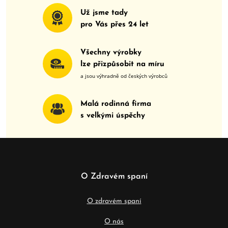
Už jsme tady
pro Vás přes
24
let
Všechny výrobky
lze přizpůsobit na míru
a jsou výhradně od českých výrobců
Malá rodinná firma
s velkými úspěchy
O Zdravém spaní
O zdravém spaní
O nás