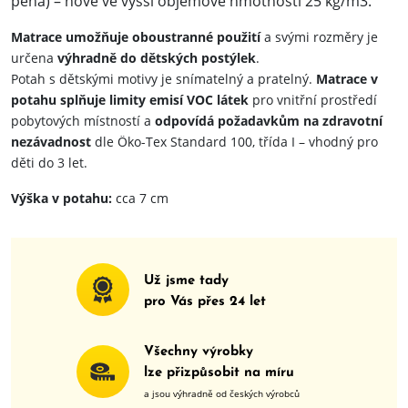
pěna) – nově ve vyšší objemové hmotnosti 25 kg/m3.
Matrace umožňuje oboustranné použití
a svými rozměry je
určena
výhradně do dětských postýlek
.
Potah s dětskými motivy je snímatelný a pratelný.
Matrace v
potahu splňuje limity emisí VOC látek
pro vnitřní prostředí
pobytových místností a
odpovídá požadavkům na zdravotní
nezávadnost
dle Öko-Tex Standard 100, třída I – vhodný pro
děti do 3 let.
Výška v potahu:
cca 7 cm
Už jsme tady
pro Vás přes
24
let
Všechny výrobky
lze přizpůsobit na míru
a jsou výhradně od českých výrobců